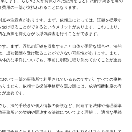
収集します。もしBさんが提供された証拠をもとに法的手続きを進め
査費用の一部が支払われることになります。
利点や注意点があります。まず、依頼主にとっては、証拠を提示す
を受け取ることができるというメリットがあります。これにより、
的な負担を抑えながら浮気調査を行うことができます。
です。まず、浮気の証拠を収集すること自体が困難な場合や、法的
は、成功報酬を受け取ることができない可能性があります。また、
具体的な条件についても、事前に明確に取り決めておくことが重要
において一部の事務所で利用されているものですが、すべての事務
ありません。依頼する探偵事務所を選ぶ際には、成功報酬制度の有
とが重要です。
でも、法的手続きや個人情報の保護など、関連する法律や倫理基準
偵事務所との契約や関連する法律についてよく理解し、適切な手続
の間で合意されるものであり、それぞれの利益やリスクを考慮して