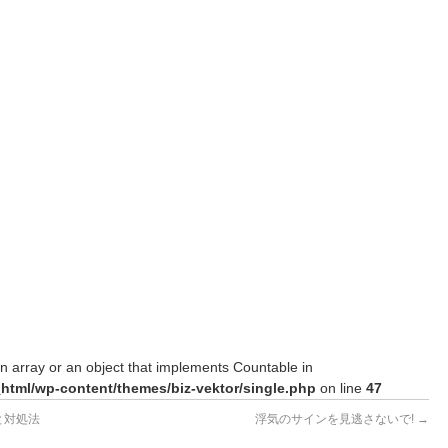
n array or an object that implements Countable in
_html/wp-content/themes/biz-vektor/single.php
on line
47
と対処法
浮気のサインを見逃さないで!
→