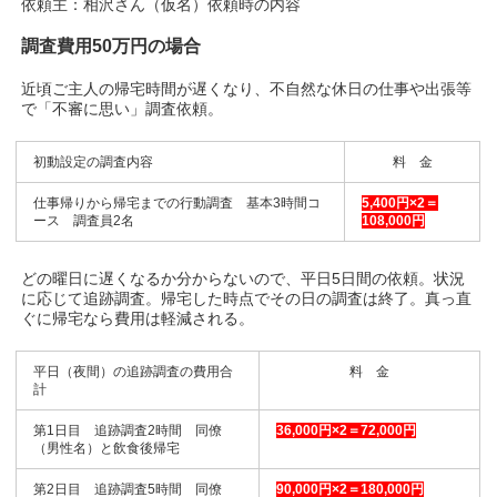
依頼主：相沢さん（仮名）依頼時の内容
調査費用50万円の場合
近頃ご主人の帰宅時間が遅くなり、不自然な休日の仕事や出張等
で「不審に思い」調査依頼。
初動設定の調査内容
料 金
仕事帰りから帰宅までの行動調査 基本3時間コ
5,400円×2＝
ース 調査員2名
108,000円
どの曜日に遅くなるか分からないので、平日5日間の依頼。状況
に応じて追跡調査。帰宅した時点でその日の調査は終了。真っ直
ぐに帰宅なら費用は軽減される。
平日（夜間）の追跡調査の費用合
料 金
計
第1日目 追跡調査2時間 同僚
36,000円×2＝72,000円
（男性名）と飲食後帰宅
第2日目 追跡調査5時間 同僚
90,000円×2＝180,000円