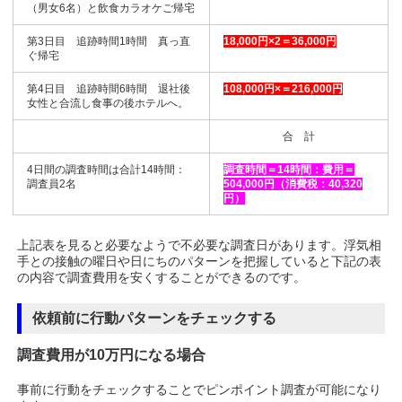
（男女6名）と飲食カラオケご帰宅
第3日目 追跡時間1時間 真っ直
18,000円×2＝36,000円
ぐ帰宅
第4日目 追跡時間6時間 退社後
108,000円×＝216,000円
女性と合流し食事の後ホテルへ。
合 計
4日間の調査時間は合計14時間：
調査時間＝14時間：費用＝
調査員2名
504,000円（消費税：40,320
円）
上記表を見ると必要なようで不必要な調査日があります。浮気相
手との接触の曜日や日にちのパターンを把握していると下記の表
の内容で調査費用を安くすることができるのです。
依頼前に行動パターンをチェックする
調査費用が10万円になる場合
事前に行動をチェックすることでピンポイント調査が可能になり