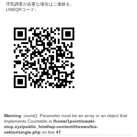
浮気調査が必要な場合はご連絡を。
LINEQR
コード
↓
Warning
: count(): Parameter must be an array or an object that
implements Countable in
/home/1point/uwaki-
stop.xyz/public_html/wp-content/themes/biz-
vektor/single.php
on line
47