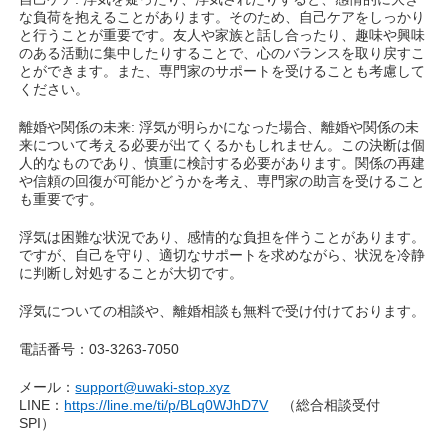
な負荷を抱えることがあります。そのため、自己ケアをしっかり
と行うことが重要です。友人や家族と話し合ったり、趣味や興味
のある活動に集中したりすることで、心のバランスを取り戻すこ
とができます。また、専門家のサポートを受けることも考慮して
ください。
離婚や関係の未来: 浮気が明らかになった場合、離婚や関係の未
来について考える必要が出てくるかもしれません。この決断は個
人的なものであり、慎重に検討する必要があります。関係の再建
や信頼の回復が可能かどうかを考え、専門家の助言を受けること
も重要です。
浮気は困難な状況であり、感情的な負担を伴うことがあります。
ですが、自己を守り、適切なサポートを求めながら、状況を冷静
に判断し対処することが大切です。
浮気についての相談や、離婚相談も無料で受け付けております。
電話番号：
03-3263-7050
メール：
support@uwaki-stop.xyz
LINE
：
https://line.me/ti/p/BLq0WJhD7V
（総合相談受付
SPI
）