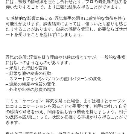
には、複数の情報源を照らし合わせたり、プロの調査員の協力を
仰いだりすることで、より正確な結果を得ることができます。
4. 感情的な影響に備える: 浮気相手の調査は感情的な負荷を伴う
可能性があります。調査結果によっては、傷ついたり怒りを感じ
たりすることがあります。自身の感情を管理し、必要ならばサポ
ートを受けることを忘れずにしましょう。
浮気の兆候: 浮気を疑う理由や兆候は様々ですが、一般的な兆候
には以下のようなものがあります。
– 矛盾した行動や言動
– 頻繁な嘘や秘密の行動
– スマートフォンやパソコンの使用パターンの変化
– 連絡の頻度や性質の変化
– 外出や出張の頻度の増加
コミュニケーション: 浮気を疑った場合、まずは相手とオープン
にコミュニケーションを図ることが重要です。相手に対して自分
の感情や疑念を伝え、関係を話し合う機会を持ちましょう。相手
の反応や説明によって、状況を把握する手掛かりを得ることがで
きます。
自己ケア: 浮気を疑ったり、浮気されたりすると、感情的に大き