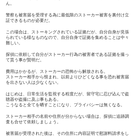
ん。
警察も被害届を受理する為に最低限のストーカー被害を裏付け立
証できるものが必要だ。
この場合は、ストーキングされている証拠だが、自分自身が見張
られている様なものなので、自分自身で証拠を集めることは中々
難しい。
探偵に依頼して自分がストーカー行為の被害者である証拠を撮っ
て貰う事が賢明だ。
費用はかかるが、ストーカーの恐怖から解放される。
ストーカー相手から恨まれ、以前よりひどくなる事を恐れ被害届
を出さない人は少なくない。
はじめは、日常生活を監視する程度だが、留守宅に忍び込んで盗
聴器や盗撮に及ぶ事もある。
こうなると全てを晒すことになり、プライバシーは無くなる。
ストーカー相手の名前や住所が分からない場合は、探偵に追跡調
査も合せて依頼しましょう。
被害届が受理された後は、その住所に内容証明で慰謝料請求をし