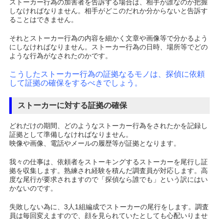
ストーカー行為の加害者を告訴する場合は、相手が誰なのか把握
しなければなりません。相手がどこのだれか分からないと告訴す
ることはできません。
それとストーカー行為の内容を細かく文章や画像等で分かるよう
にしなければなりません。ストーカー行為の日時、場所等でどの
ような行為がなされたのかです。
こうしたストーカー行為の証拠なるモノは、探偵に依頼
して証拠の確保をするべきでしょう。
ストーカーに対する証拠の確保
どれだけの期間、どのようなストーカー行為をされたかを記録し
証拠として準備しなければなりません。
映像や画像、電話やメールの履歴等が証拠となります。
我々の仕事は、依頼者をストーキングするストーカーを尾行し証
拠を収集します。熟練され経験を積んだ調査員が対応します。高
度な尾行が要求されますので「探偵なら誰でも」という訳にはい
かないのです。
失敗しない為に、3人1組編成でストーカーの尾行をします。調査
員は毎回変えますので、顔を見られていたとしても心配いりませ